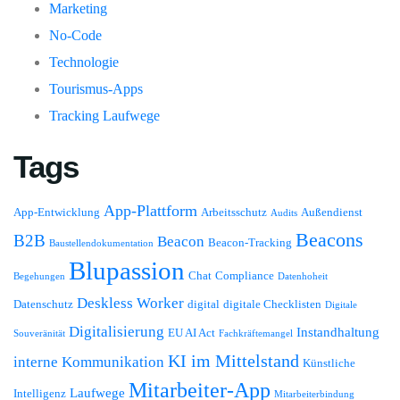
Marketing
No-Code
Technologie
Tourismus-Apps
Tracking Laufwege
Tags
App-Plattform
App-Entwicklung
Arbeitsschutz
Außendienst
Audits
Beacons
B2B
Beacon
Beacon-Tracking
Baustellendokumentation
Blupassion
Chat
Compliance
Begehungen
Datenhoheit
Deskless Worker
Datenschutz
digital
digitale Checklisten
Digitale
Digitalisierung
Instandhaltung
EU AI Act
Souveränität
Fachkräftemangel
KI im Mittelstand
interne Kommunikation
Künstliche
Mitarbeiter-App
Laufwege
Intelligenz
Mitarbeiterbindung