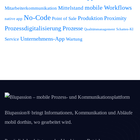
mobile Workflows
Mittelstand
Mitarbeiterkommunikation
No-Code
Produktion
Proximity
Point of Sale
native app
Prozessdigitalisierung
Prozesse
Qualitätsmanagement
Schatten-KI
Unternehmens-App
Service
Wartung
Blupassion® bringt Informationen, Kommunikation und Abläufe
mobil dorthin, wo gearbeitet wird.