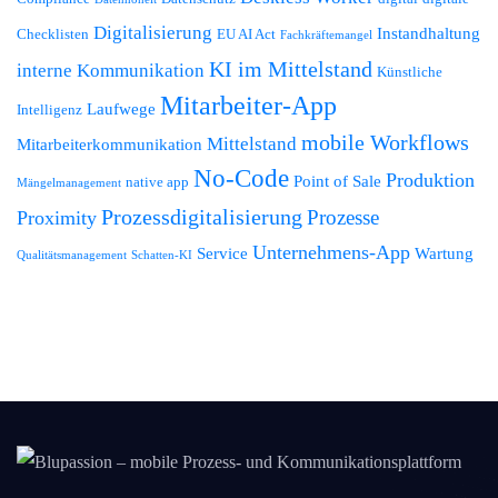
Digitalisierung
Instandhaltung
Checklisten
EU AI Act
Fachkräftemangel
KI im Mittelstand
interne Kommunikation
Künstliche
Mitarbeiter-App
Laufwege
Intelligenz
mobile Workflows
Mittelstand
Mitarbeiterkommunikation
No-Code
Produktion
Point of Sale
native app
Mängelmanagement
Prozessdigitalisierung
Prozesse
Proximity
Unternehmens-App
Service
Wartung
Qualitätsmanagement
Schatten-KI