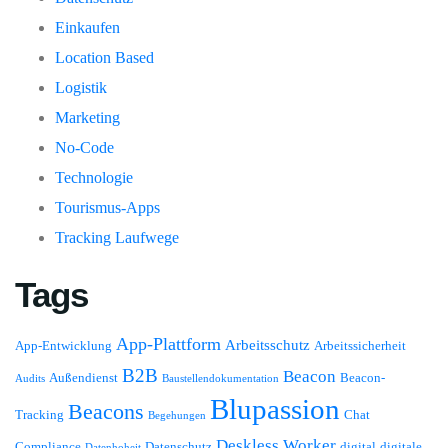
Einkaufen
Location Based
Logistik
Marketing
No-Code
Technologie
Tourismus-Apps
Tracking Laufwege
Tags
App-Plattform
Arbeitsschutz
App-Entwicklung
Arbeitssicherheit
B2B
Beacon
Außendienst
Beacon-
Audits
Baustellendokumentation
Blupassion
Beacons
Tracking
Chat
Begehungen
Deskless Worker
Compliance
Datenschutz
digital
digitale
Datenhoheit