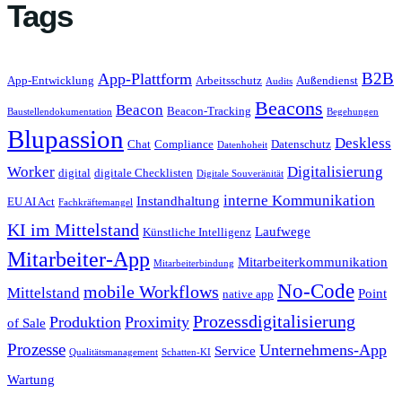
Tags
B2B
App-Plattform
App-Entwicklung
Arbeitsschutz
Außendienst
Audits
Beacons
Beacon
Beacon-Tracking
Baustellendokumentation
Begehungen
Blupassion
Deskless
Chat
Compliance
Datenschutz
Datenhoheit
Worker
Digitalisierung
digital
digitale Checklisten
Digitale Souveränität
interne Kommunikation
Instandhaltung
EU AI Act
Fachkräftemangel
KI im Mittelstand
Laufwege
Künstliche Intelligenz
Mitarbeiter-App
Mitarbeiterkommunikation
Mitarbeiterbindung
No-Code
mobile Workflows
Mittelstand
Point
native app
Prozessdigitalisierung
Produktion
Proximity
of Sale
Prozesse
Unternehmens-App
Service
Qualitätsmanagement
Schatten-KI
Wartung