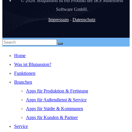
©
2026. Blupassion ist ein Produkt der IKS Mittelrhein
Software GmbH.
Impressum
-
Datenschutz
Home
Was ist Blupassion?
Funktionen
Branchen
Apps für Produktion & Fertigung
Apps für Außendienst & Service
Apps für Städte & Kommunen
Apps für Kunden & Partner
Service