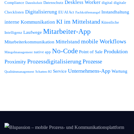
Deskless Worker
Compliance
Datenschutz
digital
digitale
Datenhoheit
Digitalisierung
Instandhaltung
Checklisten
EU AI Act
Fachkräftemangel
KI im Mittelstand
interne Kommunikation
Künstliche
Mitarbeiter-App
Laufwege
Intelligenz
mobile Workflows
Mittelstand
Mitarbeiterkommunikation
No-Code
Produktion
Point of Sale
native app
Mängelmanagement
Prozessdigitalisierung
Prozesse
Proximity
Unternehmens-App
Service
Wartung
Qualitätsmanagement
Schatten-KI