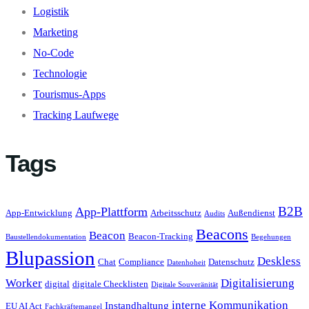
Logistik
Marketing
No-Code
Technologie
Tourismus-Apps
Tracking Laufwege
Tags
B2B
App-Plattform
App-Entwicklung
Arbeitsschutz
Außendienst
Audits
Beacons
Beacon
Beacon-Tracking
Baustellendokumentation
Begehungen
Blupassion
Deskless
Chat
Compliance
Datenschutz
Datenhoheit
Worker
Digitalisierung
digital
digitale Checklisten
Digitale Souveränität
interne Kommunikation
Instandhaltung
EU AI Act
Fachkräftemangel