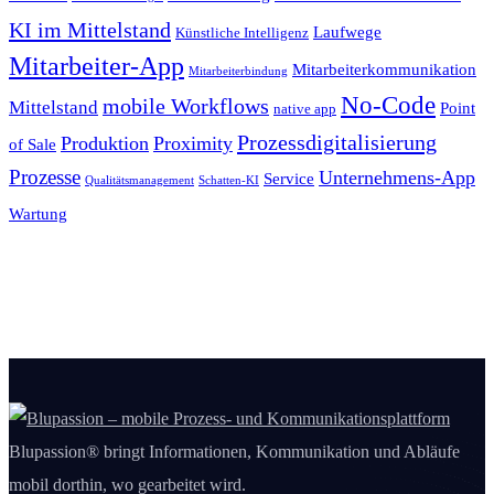
KI im Mittelstand
Laufwege
Künstliche Intelligenz
Mitarbeiter-App
Mitarbeiterkommunikation
Mitarbeiterbindung
No-Code
mobile Workflows
Mittelstand
Point
native app
Prozessdigitalisierung
Produktion
Proximity
of Sale
Prozesse
Unternehmens-App
Service
Qualitätsmanagement
Schatten-KI
Wartung
Blupassion® bringt Informationen, Kommunikation und Abläufe
mobil dorthin, wo gearbeitet wird.